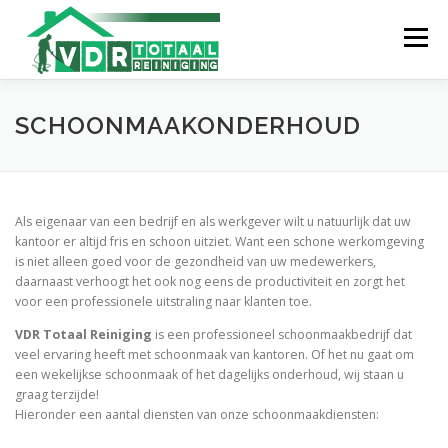
Ga
naar
Menu
de
inhoud
HOME
OVER ONS
SERVICES
REFERENTIES
SCHOONMAAKONDERHOUD
CONTACT
Als eigenaar van een bedrijf en als werkgever wilt u natuurlijk dat uw
kantoor er altijd fris en schoon uitziet. Want een schone werkomgeving
is niet alleen goed voor de gezondheid van uw medewerkers,
daarnaast verhoogt het ook nog eens de productiviteit en zorgt het
voor een professionele uitstraling naar klanten toe.
VDR Totaal Reiniging
is een professioneel schoonmaakbedrijf dat
veel ervaring heeft met schoonmaak van kantoren. Of het nu gaat om
een wekelijkse schoonmaak of het dagelijks onderhoud, wij staan u
graag terzijde!
Hieronder een aantal diensten van onze schoonmaakdiensten: