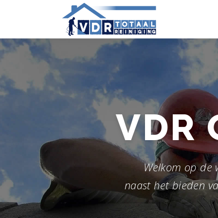
Ga
naar
de
inhoud
VDR
Welkom op de 
naast het bieden va